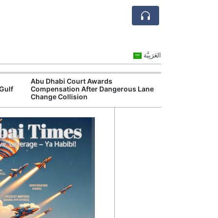
العَرَبِيَّة
Abu Dhabi Court Awards
Dubai Motor Tr
Gulf
Compensation After Dangerous Lane
Continue as Cit
Change Collision
Network