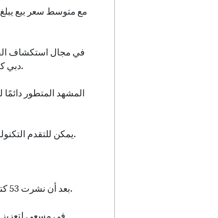
في مجال استكشاف الفضا
دبي كيف يلتقي الطموح بالفرص في الإمارات العربية المتحدة، مُسجلة إنجازات تاريخية للأمة.
المشهد المتطور دائمًا ل
يمكن للتقدم التكنولوجي المسؤول أن يشق الطريق لتحقيق فوائد اقتصادية، مما يوفر حدودًا جديدة للابتكار.
بعد أن نشرت 53 كتابًا وحصلت على جائزة ديانا لتعزيز القراءة، تعتبر قصتها منارة لما يمكن أن يحققه العزم.
في مسعى لتعزيز ا