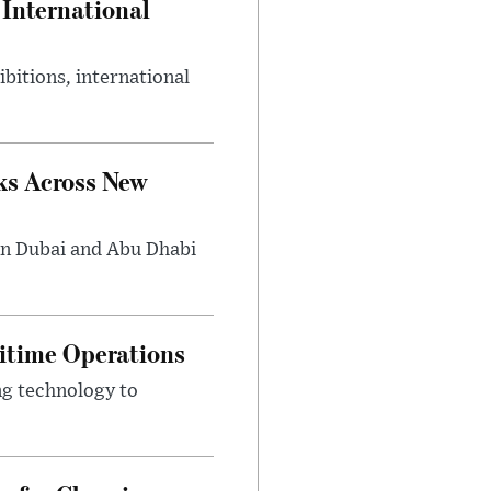
International
bitions, international
ks Across New
in Dubai and Abu Dhabi
ritime Operations
ng technology to