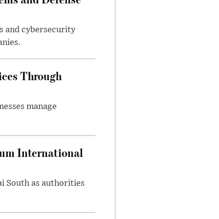
s and cybersecurity
anies.
ices Through
inesses manage
oum International
i South as authorities