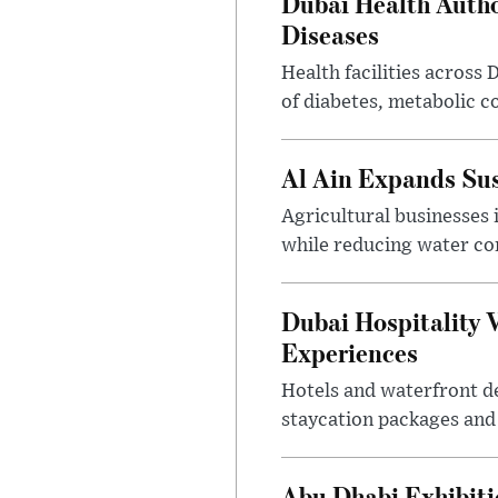
Dubai Health Auth
Diseases
Health facilities across
of diabetes, metabolic c
Al Ain Expands Sus
Agricultural businesses 
while reducing water c
Dubai Hospitality 
Experiences
Hotels and waterfront d
staycation packages and
Abu Dhabi Exhibit