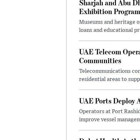
Sharjah and Abu Dh
Exhibition Progra
Museums and heritage org
loans and educational p
UAE Telecom Opera
Communities
Telecommunications comp
residential areas to su
UAE Ports Deploy A
Operators at Port Rashi
improve vessel manageme