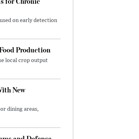
 for Chronic
used on early detection
 Food Production
se local crop output
With New
or dining areas,
tems and Defense