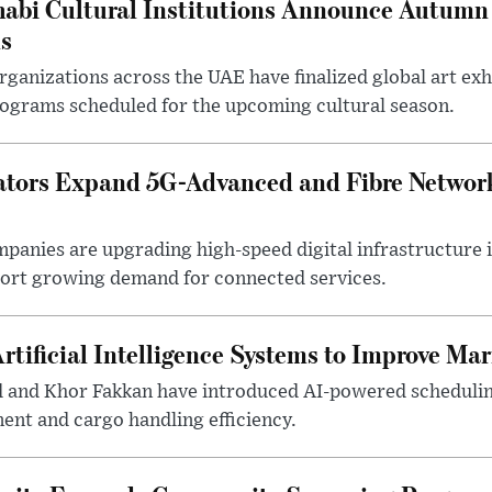
abi Cultural Institutions Announce Autumn 
ms
anizations across the UAE have finalized global art exhi
rograms scheduled for the upcoming cultural season.
tors Expand 5G-Advanced and Fibre Networ
anies are upgrading high-speed digital infrastructure 
pport growing demand for connected services.
rtificial Intelligence Systems to Improve Ma
d and Khor Fakkan have introduced AI-powered scheduli
nt and cargo handling efficiency.