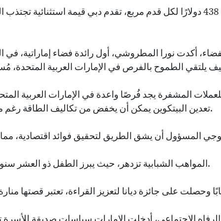
مع متوسط سعر بيع يبلغ 438 دولارًا لكل قدم مربع، تقدم دبي قيمة استثنائي
ء، أكدت نورا المطروشي، أول رائدة فضاء إماراتية، في ال
لعملات المشفرة يجد فُرصًا واعدة في الإمارات العربية المتح
تعدين البيتكوين يمكن أن يخفض من تكاليف الطاقة رغم متطلباته العالية من الطاقة.
المواهب الشبابية تزدهر، حيث يبرز الطفل ذو العشر سنوات الظبي المهيري كملهم.
لرفاه الاجتماعي، أدخلت الإمارات سياسات صديقة للأسرة 