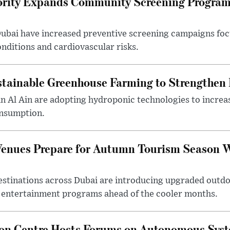
ority Expands Community Screening Programs
 Dubai have increased preventive screening campaigns foc
onditions and cardiovascular risks.
tainable Greenhouse Farming to Strengthen
in Al Ain are adopting hydroponic technologies to increa
onsumption.
Venues Prepare for Autumn Tourism Season 
estinations across Dubai are introducing upgraded outdo
 entertainment programs ahead of the cooler months.
ion Centre Hosts Forums on Autonomous Sys