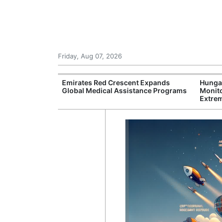
Friday, Aug 07, 2026
s Enters Final
Emirates Red Crescent Expands
Hungar
counts and
Global Medical Assistance Programs
Monito
Extre