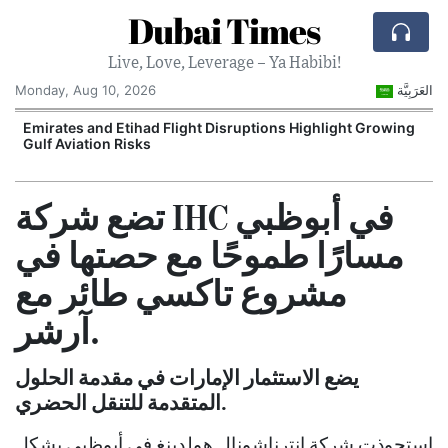
Dubai Times
Live, Love, Leverage – Ya Habibi!
Monday, Aug 10, 2026
العَرَبِيَّة
e
Emirates and Etihad Flight Disruptions Highlight Growing
Gulf Aviation Risks
تضع شركة IHC في أبوظبي
مسارًا طموحًا مع حصتها في
مشروع تاكسي طائر مع
آرشر.
يضع الاستثمار الإمارات في مقدمة الحلول
المتقدمة للتنقل الحضري.
استحوذت شركة إنترناشونال هولدينغ في أبوظبي بشكل