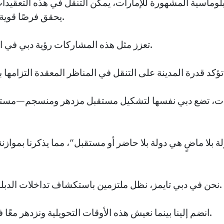
بلوماسية المشهورة للإمارات، يمكن التنقل في هذه التعقيدا
يحقق فرصًا قوية لتوفيق المصالح المختلفة.
تعزز مثل هذه المشاركات رؤية دبي في التقدم الثقافي والاقتصادي.
 والتقدم العالمي
ات، تضع دبي نفسها لتشكيل مستقبل مزدهر ومنسجم—مستقبل 
ة بلا ماضٍ هي دولة بلا حاضر أو مستقبل"، مما يذكرنا بموازنة
نحن في دبي تايمز، نظل ملتزمين باستكشاف تداخلات الدبلوماسية والثقافة والاقتصاد.
انضم إلينا بينما نعيش هذه الأوقات التحويلية ونزدهر معًا في هذا المشهد الديناميكي.