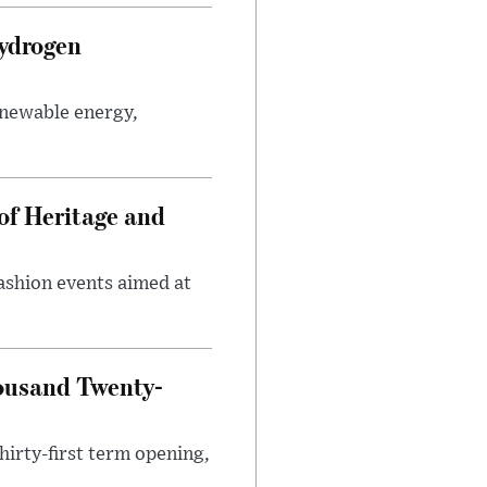
Hydrogen
enewable energy,
of Heritage and
fashion events aimed at
ousand Twenty-
hirty-first term opening,