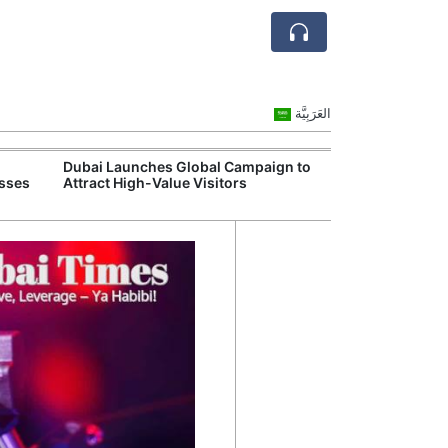
العَرَبِيَّة
Dubai Launches Global Campaign to
Dubai Internat
esses
Attract High-Value Visitors
Draws Record Gl