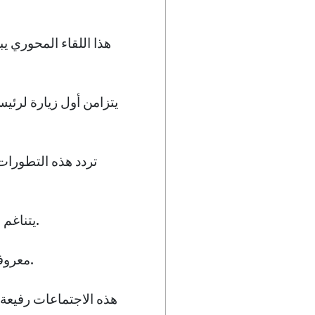
هذا اللقاء المحوري 
يتزامن أول زيارة لرئي
تردد هذه التطورات
يتناغم هذا الحوار مع التركيز الاستراتيجي لدبي على تعزيز السلام الإقليمي والتعاون الاقتصادي.
معروفة كمركز عالمي للدبلوماسية، تواصل دبي استغلال موقعها لتسهيل الشراكات التحويلية.
هذه الاجتماعات رفيعة 