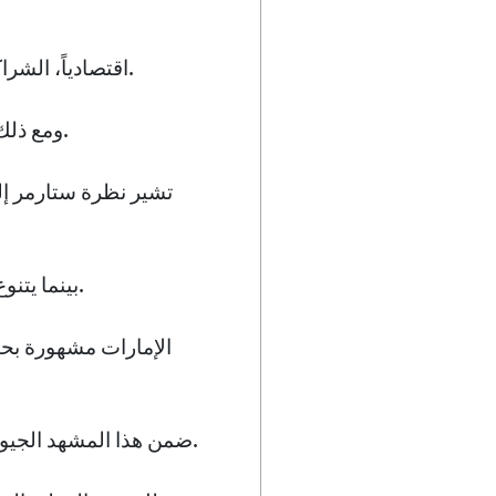
اقتصادياً، الشراكة الإماراتية البريطانية مهيأة للنمو، لاسيما في مجالات التكنولوجيا الخضراء والاستثمار.
ومع ذلك، فإن المناقشات تتجاوز المصالح الاقتصادية؛ فهي تمس جوهر الاستقرار الجيوسياسي.
تشير نظرة ستارمر إل
بينما يتنوع الطيف السياسي، يبقى التركيز المشترك ثابتًا على تعزيز الاستقرار والازدهار الإقليمي.
الإمارات مشهورة بحيا
ضمن هذا المشهد الجيوسياسي المعقد، يُعتبر الالتزام بالتحالفات التقليدية مع ريادة علاقات جديدة أمرًا ضروريًا.