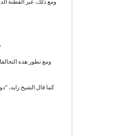
ومع ذلك، عبر الفطنة الد
تؤكد قدرة المدينة على التنقل في المناظر المعقدة التزامها بالانسجام.
ومع تطور هذه التحالف
كما قال الشيخ زايد، "دول