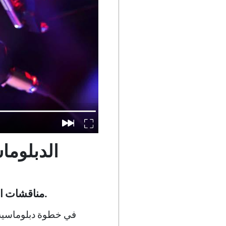
الدبلوماس
مناقشات استراتيجية في أبو ظبي تشير إلى آفاق جديدة في العلاقات الإماراتية-البريطانية.
في خطوة دبلوماسية م